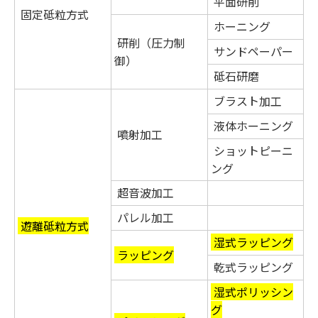
平面研削
固定砥粒方式
ホーニング
研削（圧力制
サンドペーパー
御）
砥石研磨
ブラスト加工
液体ホーニング
噴射加工
ショットピーニ
ング
超音波加工
パレル加工
遊離砥粒方式
湿式ラッピング
ラッピング
乾式ラッピング
湿式ポリッシン
グ