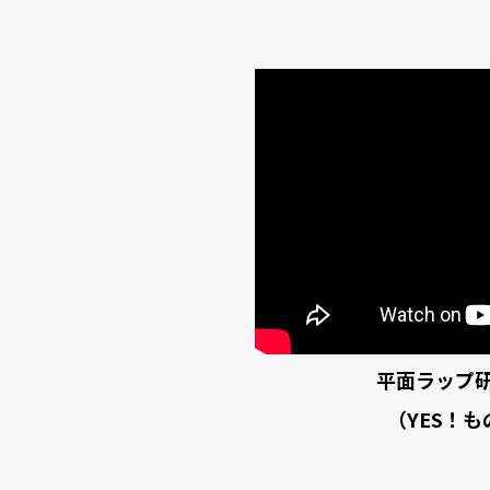
平面ラップ
（YES！