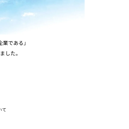
企業である」
きました。
いて