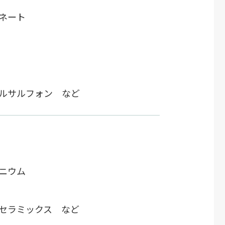
ネート
ルサルフォン など
ニウム
セラミックス など