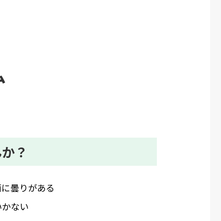
ム
んか？
面に曇りがある
いかない